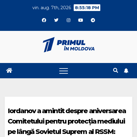
Skip
vin. aug. 7th, 2026
8:55:18 PM
to
content
Iordanov a amintit despre aniversarea
Comitetului pentru protecția mediului
pe lângă Sovietul Suprem al RSSM: