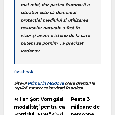
mai mici, dar partea frumoasă a
situației este că domeniul
protecției mediului și utilizarea
resurselor naturale a fost în
vizor și avem o istorie de la care
putem să pornim”, a precizat
Iordanov.
facebook
Site-ul
Primul in Moldova
oferă dreptul la
replică tuturor celor vizați în articol.
Ilan Șor: Vom găsi
Peste 3
Navigare
modalități pentru ca
milioane de
în
Partidul „ȘOR” să-și
persoane