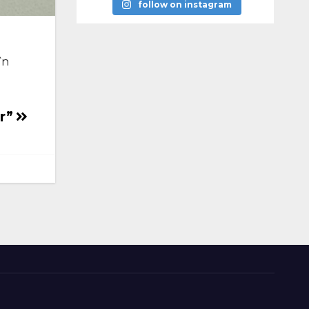
follow on instagram
în
or”