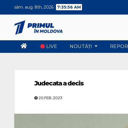
Skip
sâm. aug. 8th, 2026
7:35:56 AM
to
content
LIVE
NOUTĂŢI
REPOR
Judecata a decis
20.FEB..2023