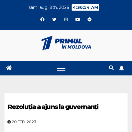
Skip
sâm. aug. 8th, 2026
4:36:55 AM
to
content
Rezoluția a ajuns la guvernanți
20.FEB..2023