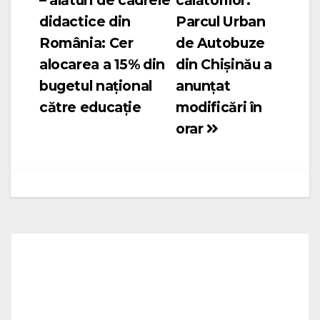
– alături de cadrele
călătorilor:
în
didactice din
Parcul Urban
articole
România: Cer
de Autobuze
alocarea a 15% din
din Chișinău a
bugetul naţional
anunțat
către educaţie
modificări în
orar