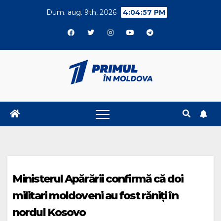
Skip
Dum. aug. 9th, 2026
4:04:57 PM
to
content
Ministerul Apărării confirmă că doi
militari moldoveni au fost răniți în
nordul Kosovo