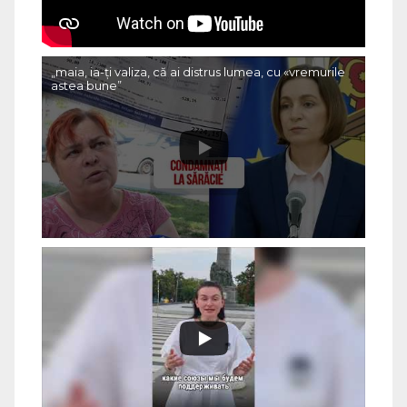
„maia, ia-ți valiza, că ai distrus lumea, cu «vremurile
astea bune”