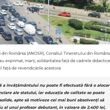
ti din România (ANOSR), Consiliul Tineretului din Români
-au exprimat, marţi, solidaritatea faţă de cadrele didactice
nul faţă de revendicările acestora.
 a învăţământului nu poate fi efectuată fără o alocar
ciare ale statului, iar educaţia de calitate se poate
olide, apte să motiveze cei mai buni absolvenţi să
u al unui profesor debutant, în valoare de 2.400 lei,