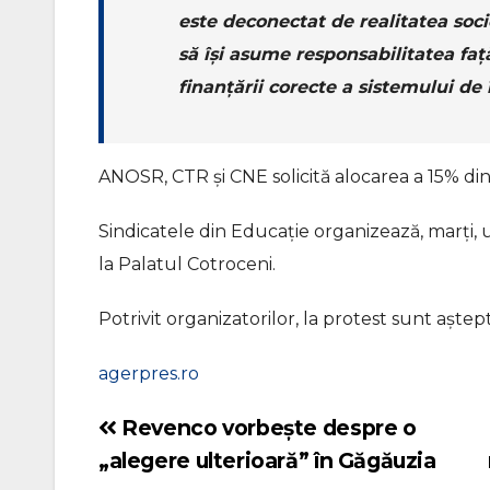
este deconectat de realitatea soc
să îşi asume responsabilitatea faţă
finanţării corecte a sistemului de 
ANOSR, CTR şi CNE solicită alocarea a 15% di
Sindicatele din Educaţie organizează, marţi, 
la Palatul Cotroceni.
Potrivit organizatorilor, la protest sunt aştep
agerpres.ro
Revenco vorbește despre o
Navigare
„alegere ulterioară” în Găgăuzia
în