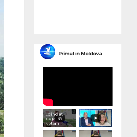
Primul în Moldova
„când ați
rugat să
votăm
pentru voi,
ce ați