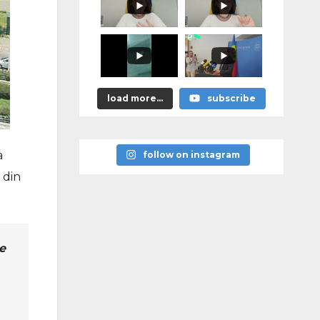
promis?"
load more...
subscribe
a
follow on instagram
 din
e