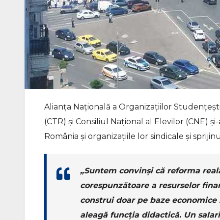
Alianţa Naţională a Organizaţiilor Studenţeş
(CTR) şi Consiliul Naţional al Elevilor (CNE) şi
România şi organizaţiile lor sindicale şi spriji
„Suntem convinşi că reforma reală
corespunzătoare a resurselor finan
construi doar pe baze economice s
aleagă funcţia didactică. Un salari