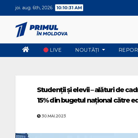
Skip
joi. aug. 6th, 2026
10:10:32 AM
to
content
LIVE
NOUTĂŢI
REPOR
Studenții și elevii – alături de c
15% din bugetul naţional către e
30.MAI.2023