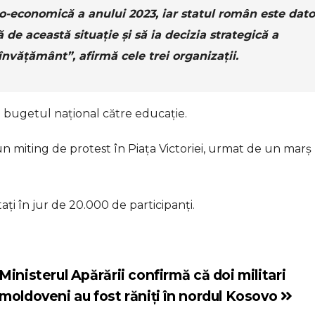
io-economică a anului 2023, iar statul român este dato
 de această situaţie şi să ia decizia strategică a
învăţământ”, afirmă cele trei organizaţii.
n bugetul naţional către educaţie.
un miting de protest în Piaţa Victoriei, urmat de un marş
taţi în jur de 20.000 de participanţi.
Ministerul Apărării confirmă că doi militari
moldoveni au fost răniți în nordul Kosovo