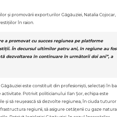
lor și promovării exporturilor Găgăuziei, Natalia Cojocar,
tițiilor în raion.
are a promovat cu succes regiunea pe platforme
tiții. În decursul ultimilor patru ani, în regiune au fos
cată dezvoltarea în continuare în următorii doi ani”, a
ăuziei este constituit din profesioniști, selectați în b
ctivitate. Potrivit politicianului Ilan Șor, echipa este
ile și să reușească să dezvolte regiunea, în ciuda tuturor
infrastructura regiunii, să asigure cetățenii cu gaze natura