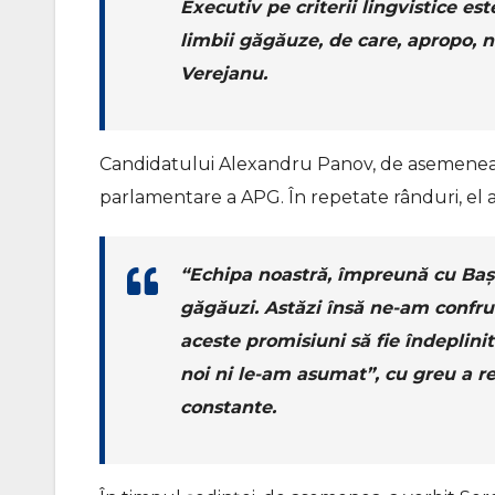
Executiv pe criterii lingvistice e
limbii găgăuze, de care, apropo, n
Verejanu.
Candidatului Alexandru Panov, de asemenea, n
parlamentare a APG. În repetate rânduri, el a
“Echipa noastră, împreună cu Ba
găgăuzi. Astăzi însă ne-am confr
aceste promisiuni să fie îndeplini
noi ni le-am asumat”, cu greu a re
constante.