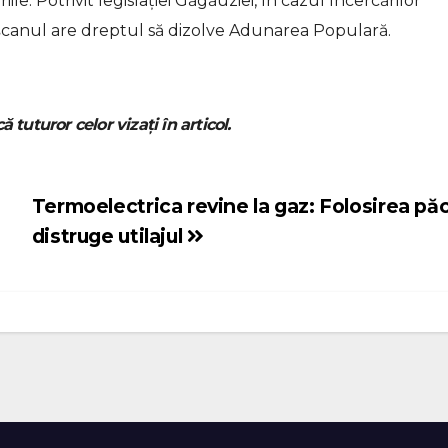
iile. Potrivit legislației Găgăuziei, în cazul încercărilor
șcanul are dreptul să dizolve Adunarea Populară.
ă tuturor celor vizați în articol.
Termoelectrica revine la gaz: Folosirea păc
distruge utilajul