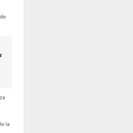
 de
t
aza
le la