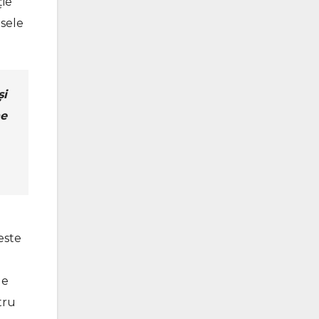
ție
esele
și
ne
este
e
de
tru