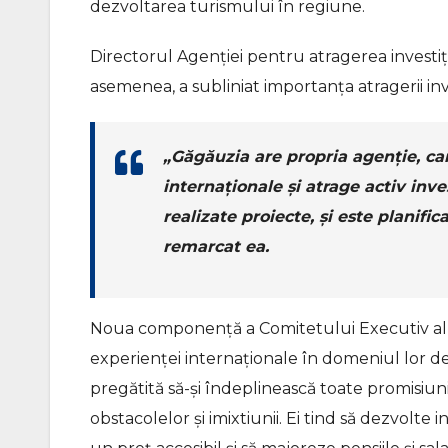
dezvoltarea turismului în regiune.
Directorul Agenției pentru atragerea investiți
asemenea, a subliniat importanța atragerii inves
„Găgăuzia are propria agenție, c
internaționale și atrage activ inves
realizate proiecte, și este planifi
remarcat ea.
Noua componență a Comitetului Executiv al Găg
experienței internaționale în domeniul lor de a
pregătită să-și îndeplinească toate promisiun
obstacolelor și imixtiunii. Ei tind să dezvolte 