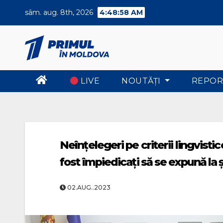
Skip
sâm. aug. 8th, 2026
4:48:59 AM
to
content
LIVE
NOUTĂŢI
REPOR
Neînțelegeri pe criterii lingvist
fost împiedicați să se expună la 
02.AUG..2023