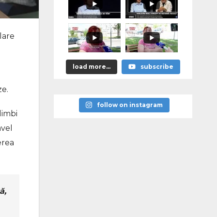
lare
load more...
subscribe
ze.
follow on instagram
limbi
avel
erea
ă,