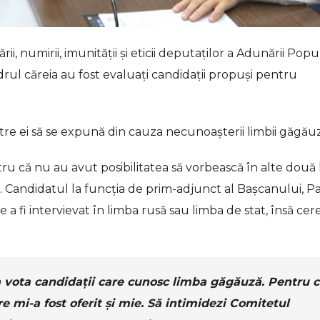
 numirii, imunității și eticii deputaților a Adunării Popu
drul căreia au fost evaluați candidații propuși pentru
tre ei să se expună din cauza necunoașterii limbii găgău
u că nu au avut posibilitatea să vorbească în alte două 
i. Candidatul la funcția de prim-adjunct al Bașcanului, P
e a fi intervievat în limba rusă sau limba de stat, însă cer
a vota candidații care cunosc limba găgăuză. Pentru c
e mi-a fost oferit și mie. Să intimidezi Comitetul