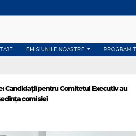
TAJE
EMISIUNILE NOASTRE
PROGRAM 
ice: Candidații pentru Comitetul Executiv au
ședința comisiei