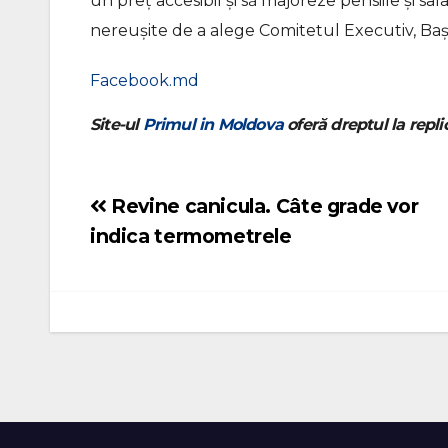
un preț accesibil și să majoreze pensiile și salar
nereușite de a alege Comitetul Executiv, Ba
Facebook.md
Site-ul
Primul in Moldova
oferă dreptul la replic
Revine canicula. Câte grade vor
Navigare
indica termometrele
în
articole