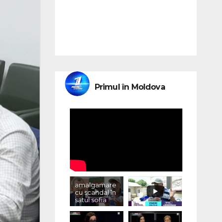
Primul în Moldova
amalgamare
cu scandal în
satul sofia