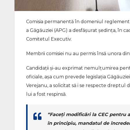
Comisia permanentă în domeniul reglementării,
a Găgăuziei (APG) a desfășurat ședința, în ca
Comitetul Executiv.
Membrii comisiei nu au permis însă unora din
Candidații și-au exprimat nemulțumirea pentr
oficiale, așa cum prevede legislația Găgăuzie
Verejanu, a solicitat să i se respecte dreptul d
lui a fost respinsă.
“Faceți modificări la CEC pentru 
în principiu, mandatul de încreder