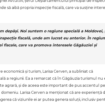
rghei Avtutov, șeful Departamentului principal de inspec
nde să aibă propria inspecție fiscală, care va susține inter
 vom depăși. Noi suntem o regiune specială a Moldovei, 
specție fiscală, unde am lucrat eu anterior. În regiu
i fiscale, care va promova interesele Găgăuziei și
economică și turism, Larisa Cerven, a subliniat că
pală a regiunii. Ea a remarcat că în Găgăuzia turismul nu 
te agrară, și de aceea este important de pus accentul p
cest domeniu. Larisa Cerven a menționat că are experiență 
erea că viziunile ei ar putea genera soluții, inclusiv pen