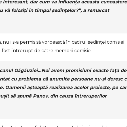
ste interesant, dar cum va influența aceasta cunoașter
u vă folosiți în timpul ședințelor?”, a remarcat
u i s-a permis să vorbească în cadrul ședinței comisiei
 fost întrerupt de către membrii comisiei.
șcanul Găgăuziei…Noi avem promisiuni exacte față de
untat cu problema că anumite persoane nu-și doresc 
te. Oamenii așteaptă realizarea acelor proiecte, pe ca
ușit să spună Panov, din cauza întreruperilor