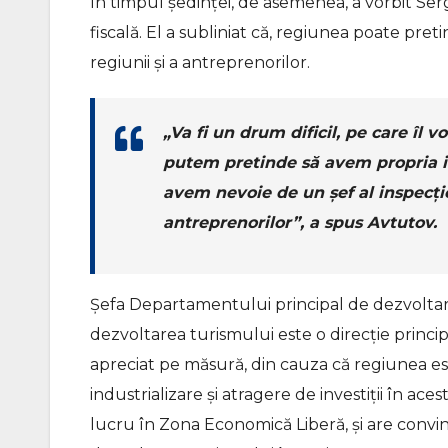
În timpul ședinței, de asemenea, a vorbit Se
fiscală. El a subliniat că, regiunea poate preti
regiunii și a antreprenorilor.
„Va fi un drum dificil, pe care îl
putem pretinde să avem propria in
avem nevoie de un șef al inspecție
antreprenorilor”, a spus Avtutov.
Șefa Departamentului principal de dezvoltare 
dezvoltarea turismului este o direcție princi
apreciat pe măsură, din cauza că regiunea es
industrializare și atragere de investiții în a
lucru în Zona Economică Liberă, și are conving