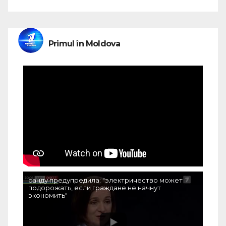
Primul în Moldova
санду предупредила: "электричество может
подорожать, если граждане не начнут
экономить"