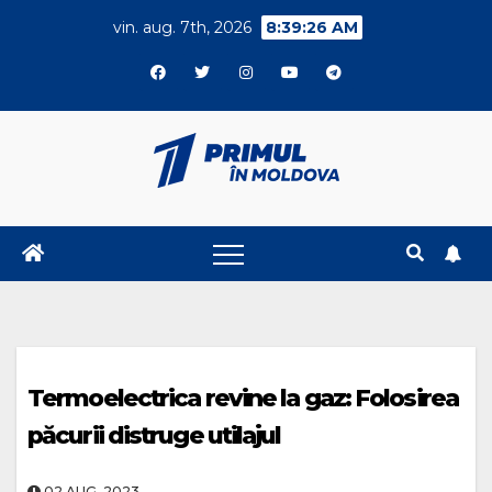
Skip
vin. aug. 7th, 2026
8:39:27 AM
to
content
Termoelectrica revine la gaz: Folosirea
păcurii distruge utilajul
02.AUG..2023