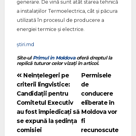
generare. De vină sunt atât starea tehnică
a instalaţiilor Termoelectrica, cât şi păcura
utilizată în procesul de producere a
energiei termice şi electrice.
știri.md
Site-ul
Primul in Moldova
oferă dreptul la
replică tuturor celor vizați în articol.
Neînțelegeri pe
Permisele
Navigare
criterii lingvistice:
de
în
Candidații pentru
conducere
articole
Comitetul Executiv
eliberate în
au fost împiedicați să
Moldova vor
se expună la ședința
fi
comisiei
recunoscute