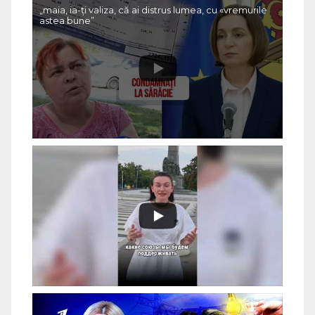
„maia, ia-ți valiza, că ai distrus lumea, cu «vremurile
astea bune”