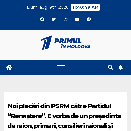
Skip
Dum. aug. 9th, 2026
11:40:50 AM
to
content
Noi plecări din PSRM către Partidul
“Renaștere”. E vorba de un președinte
de raion, primari, consilieri raionali și