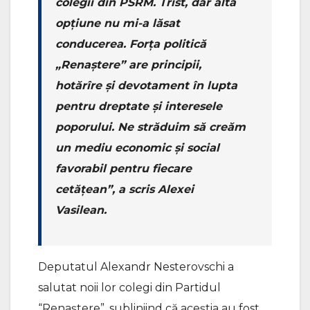
colegii din PSRM. Trist, dar altă
opțiune nu mi-a lăsat
conducerea. Forța politică
„Renaștere” are principii,
hotărîre și devotament în lupta
pentru dreptate și interesele
poporului. Ne străduim să creăm
un mediu economic și social
favorabil pentru fiecare
cetățean”, a scris Alexei
Vasilean.
Deputatul Alexandr Nesterovschi a
salutat noii lor colegi din Partidul
“Renaștere”, subliniind că aceștia au fost