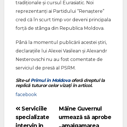
tradiționale şi cursul Eurasiatic. Noi
reprezentanți ai Partidului “Renaștere”
cred că în scurt timp vor deveni principala
forță de stânga din Republica Moldova.
Până la momentul publicării acestei știri,
declarațiile lui Alexei Vasilean și Alexandr
Nesterovschi nu au fost comentate de
serviciul de presă al PSRM.
Site-ul
Primul in Moldova
oferă dreptul la
replică tuturor celor vizați în articol.
facebook
Serviciile
Mâine Guvernul
Navigare
specializate
urmează să aprobe
în
intervin în
„amalgamarea