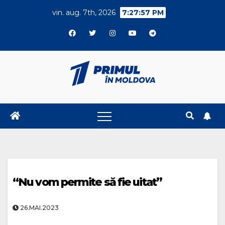
Skip
vin. aug. 7th, 2026
7:27:57 PM
to
content
“Nu vom permite să fie uitat”
26.MAI.2023