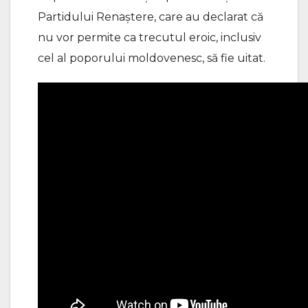
Partidului Renaștere, care au declarat că
nu vor permite ca trecutul eroic, inclusiv
cel al poporului moldovenesc, să fie uitat.