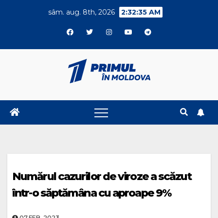
Skip
sâm. aug. 8th, 2026
2:32:36 AM
to
content
Numărul cazurilor de viroze a scăzut
într-o săptămâna cu aproape 9%
07.FEB..2023