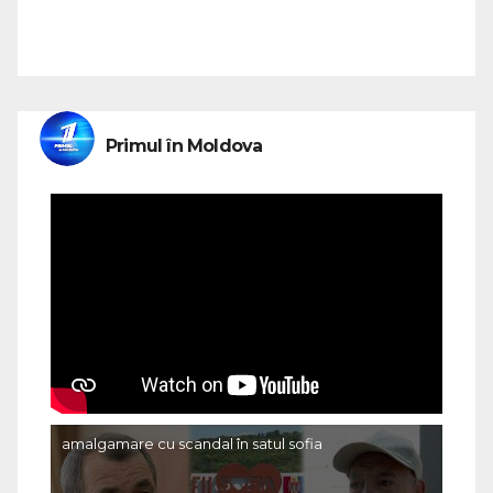
Primul în Moldova
amalgamare cu scandal în satul sofia