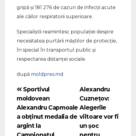
gripă și 181 276 de cazuri de infecții acute
ale căilor respiratorii superioare.
Specialiștii reamintesc populației despre
necesitatea purtării măștilor de protecție,
în special în transportul public și
respectarea distanței sociale.
după
moldpres.md
Sportivul
Alexandru
Navigare
moldovean
Cuznețov:
în
Alexandru Capmoale
Alegerile
articole
a obținut medalia de
viitoare vor fi
argint la
un șoc
Campionatul
pentru