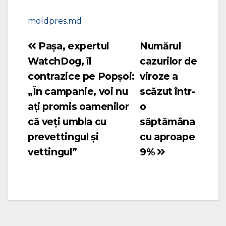
moldpres.md
Pașa, expertul
Numărul
Navigare
WatchDog, îl
cazurilor de
în
contrazice pe Popșoi:
viroze a
articole
„În campanie, voi nu
scăzut într-
ați promis oamenilor
o
că veți umbla cu
săptămâna
prevettingul și
cu aproape
vettingul”
9%