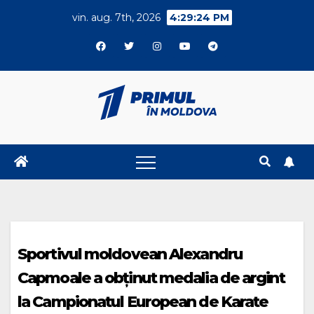
Skip
vin. aug. 7th, 2026
4:29:24 PM
to
content
Sportivul moldovean Alexandru
Capmoale a obținut medalia de argint
la Campionatul European de Karate