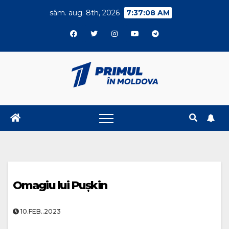
Skip
sâm. aug. 8th, 2026
7:37:09 AM
to
content
Omagiu lui Pușkin
10.FEB..2023