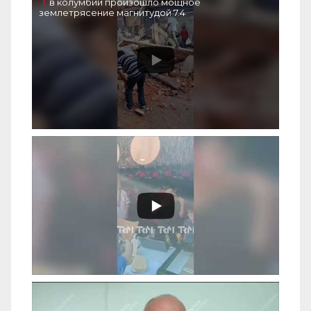
в колумбии произошло мощное
землетрясение магнитудой 7.4