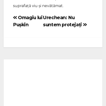
suprafață viu și nevătămat.
Omagiu lui
Urechean: Nu
Navigare
Pușkin
suntem protejați
în
articole