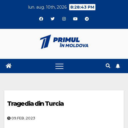
Skip
lun. aug. 10th, 2026
8:28:44 PM
to
content
Tragedia din Turcia
09.FEB..2023