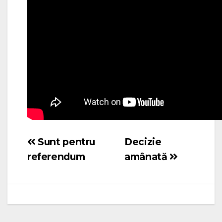
Sunt pentru
Decizie
Navigare
referendum
amânată
în
articole