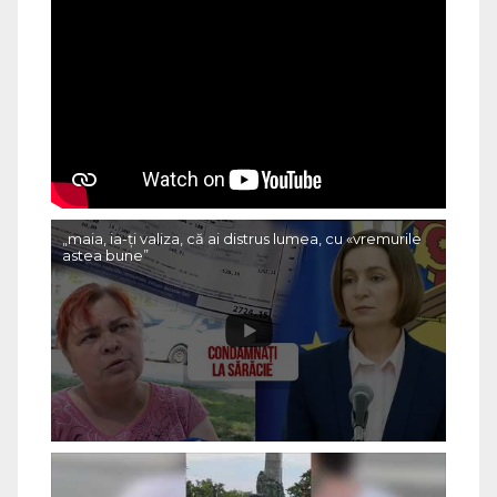
„maia, ia-ți valiza, că ai distrus lumea, cu «vremurile
astea bune”