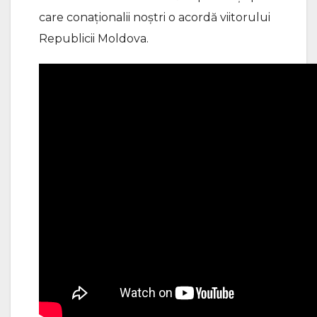
care conaționalii noștri o acordă viitorului
Republicii Moldova.