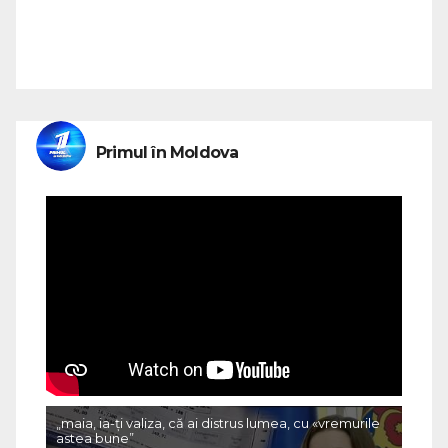
Primul în Moldova
„maia, ia-ți valiza, că ai distrus lumea, cu «vremurile
astea bune”