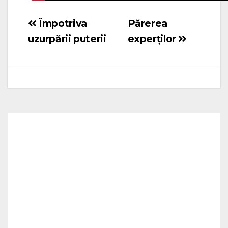
Împotriva
Părerea
Navigare
uzurpării puterii
experților
în
articole