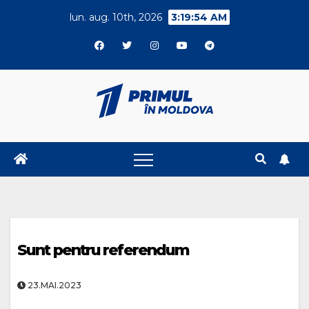
Skip
lun. aug. 10th, 2026
3:19:55 AM
to
content
Sunt pentru referendum
23.MAI.2023