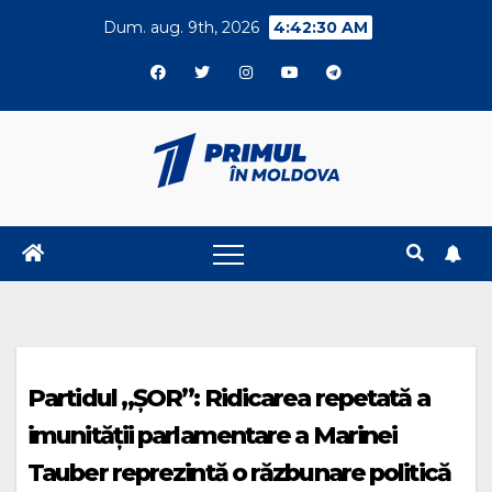
Skip
Dum. aug. 9th, 2026
4:42:31 AM
to
content
Partidul „ȘOR”: Ridicarea repetată a
imunității parlamentare a Marinei
Tauber reprezintă o răzbunare politică