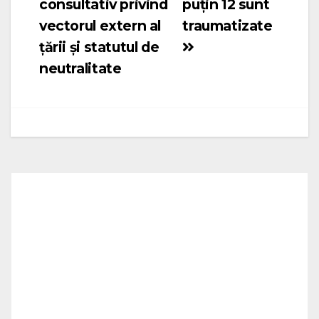
consultativ privind
puțin 12 sunt
vectorul extern al
traumatizate
țării și statutul de
neutralitate