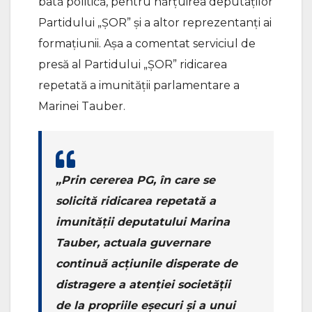
bâtă politică, pentru hărțuirea deputaților
Partidului „ȘOR” și a altor reprezentanți ai
formațiunii. Așa a comentat serviciul de
presă al Partidului „ȘOR” ridicarea
repetată a imunității parlamentare a
Marinei Tauber.
„Prin cererea PG, în care se
solicită ridicarea repetată a
imunității deputatului Marina
Tauber, actuala guvernare
continuă acțiunile disperate de
distragere a atenției societății
de la propriile eșecuri și a unui