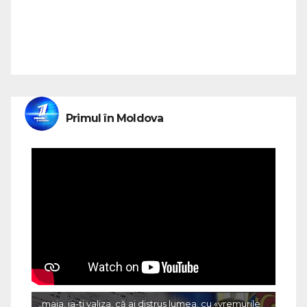
Primul în Moldova
„maia, ia-ți valiza, că ai distrus lumea, cu «vremurile