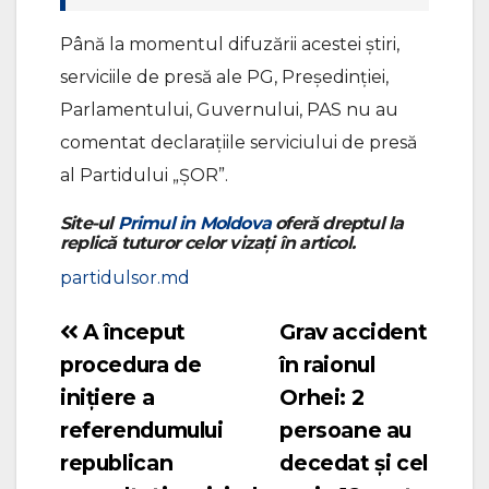
Până la momentul difuzării acestei știri,
serviciile de presă ale PG, Președinției,
Parlamentului, Guvernului, PAS nu au
comentat declarațiile serviciului de presă
al Partidului „ȘOR”.
Site-ul
Primul in Moldova
oferă dreptul la
replică tuturor celor vizați în articol.
partidulsor.md
A început
Grav accident
Navigare
procedura de
în raionul
în
inițiere a
Orhei: 2
articole
referendumului
persoane au
republican
decedat și cel