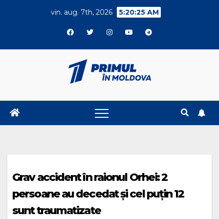
Skip
vin. aug. 7th, 2026
5:20:25 AM
to
content
Grav accident în raionul Orhei: 2
persoane au decedat și cel puțin 12
sunt traumatizate