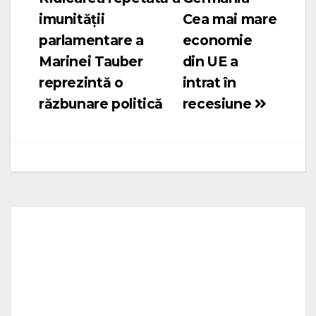
în
imunității
Cea mai mare
articole
parlamentare a
economie
Marinei Tauber
din UE a
reprezintă o
intrat în
răzbunare politică
recesiune