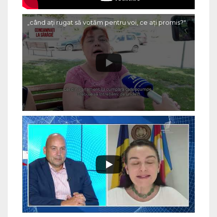
„când ați rugat să votăm pentru voi, ce ați promis?"