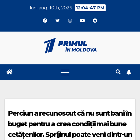
Skip
lun. aug. 10th, 2026
12:04:47 PM
to
content
Perciun a recunoscut că nu sunt bani în
buget pentru a crea condiții mai bune
cetățenilor. Sprijinul poate veni dintr-un