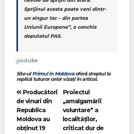
nevoie de sprijin din afară.
Sprijinul acesta poate veni dintr-
un singur loc – din partea
Uniunii Europene”, a conchis
deputatul PAS.
youtube
Site-ul
Primul in Moldova
oferă dreptul la
replică tuturor celor vizați în articol.
Producători
Proiectul
Navigare
de vinuri din
„amalgamării
în
Republica
voluntare” a
articole
Moldova au
localităților,
obținut 19
criticat dur de