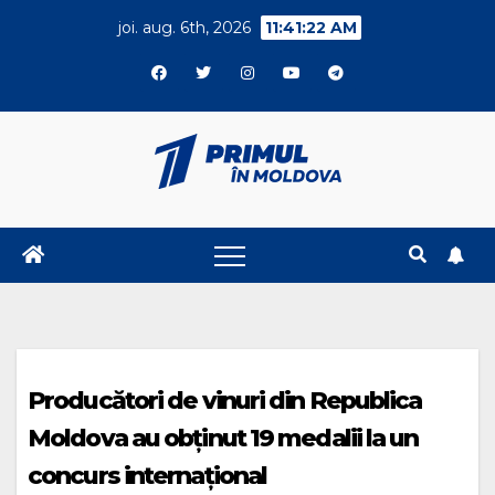
Skip
joi. aug. 6th, 2026
11:41:22 AM
to
content
Producători de vinuri din Republica
Moldova au obținut 19 medalii la un
concurs internațional