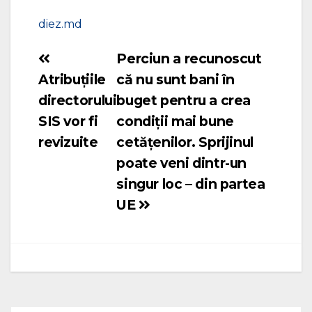
diez.md
Perciun a recunoscut
Navigare
Atribuțiile
că nu sunt bani în
în
directorului
buget pentru a crea
articole
SIS vor fi
condiții mai bune
revizuite
cetățenilor. Sprijinul
poate veni dintr-un
singur loc – din partea
UE