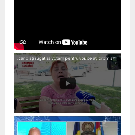
„când ați rugat să votăm pentru voi, ce ați promis?"