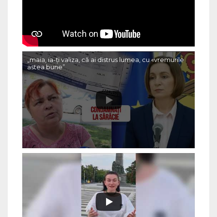
„maia, ia-ți valiza, că ai distrus lumea, cu «vremurile
astea bune”