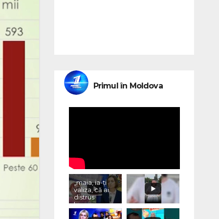
Primul în Moldova
„maia, ia-ți
valiza, că ai
distrus
lumea, cu
«vremurile