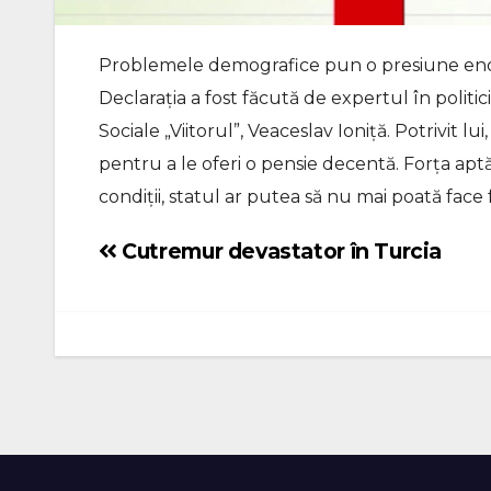
Problemele demografice pun o presiune enor
Declarația a fost făcută de expertul în politic
Sociale „Viitorul”, Veaceslav Ioniță. Potrivit l
pentru a le oferi o pensie decentă. Forța ap
condiții, statul ar putea să nu mai poată face 
Cutremur devastator în Turcia
Navigare
în
articole