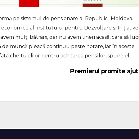
mă pe sistemul de pensionare al Republicii Moldova.
i economice al Institutului pentru Dezvoltare și Inițiative
ui, avem mulți bătrâni, dar nu avem tineri acasă, care să lu
tă de muncă pleacă continuu peste hotare, iar în aceste
față cheltuielilor pentru achitarea pensiilor, spune el.
Premierul promite aju