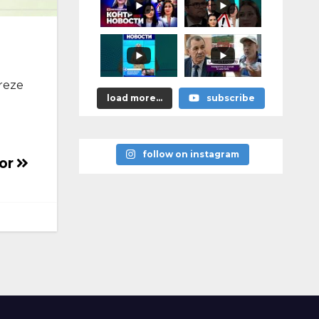
astea bune”
creze
load more...
subscribe
follow on instagram
tor