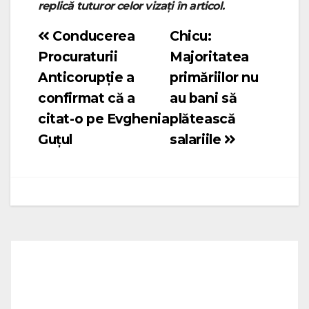
replică tuturor celor vizați în articol.
Conducerea
Chicu:
Navigare
Procuraturii
Majoritatea
în
Anticorupție a
primăriilor nu
articole
confirmat că a
au bani să
citat-o pe Evghenia
plătească
Guțul
salariile