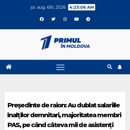
Skip
joi. aug. 6th, 2026
4:23:07 AM
to
content
Președinte de raion: Au dublat salariile
înalților demnitari, majoritatea membri
PAS, pe când câteva mii de asistenți