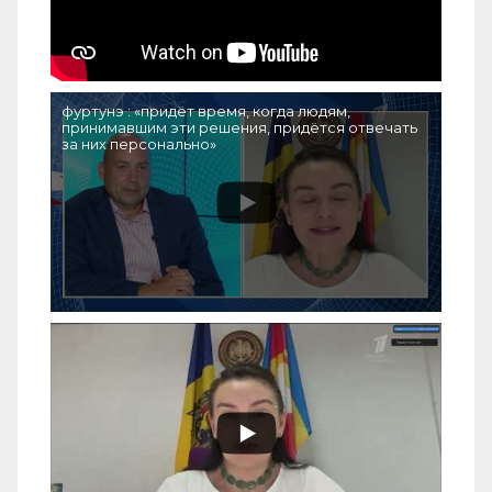
фуртунэ : «придёт время, когда людям,
принимавшим эти решения, придётся отвечать
за них персонально»