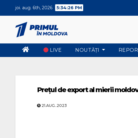
Skip
joi. aug. 6th, 2026
5:34:27 PM
to
content
LIVE
NOUTĂŢI
REPOR
Prețul de export al mierii mold
21.AUG..2023