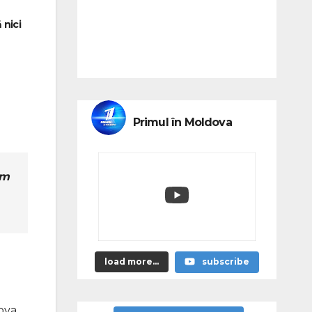
 nici
Primul în Moldova
em
load more...
subscribe
mova