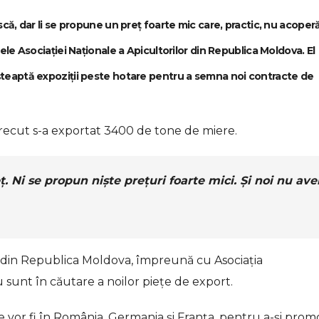
, dar li se propune un preț foarte mic care, practic, nu acoperă
e Asociației Naționale a Apicultorilor din Republica Moldova. El
șteaptă expoziții peste hotare pentru a semna noi contracte de
trecut s-a exportat 3400 de tone de miere.
ț. Ni se propun niște prețuri foarte mici. Și noi nu av
lor din Republica Moldova, împreună cu Asociația
u sunt în căutare a noilor piețe de export.
re vor fi în România, Germania și Franța, pentru a-și pro