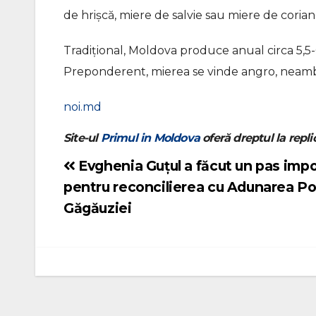
de hrișcă, miere de salvie sau miere de coria
Tradițional, Moldova produce anual circa 5,5-
Preponderent, mierea se vinde angro, neambal
noi.md
Site-ul
Primul in Moldova
oferă dreptul la replic
Evghenia Guțul a făcut un pas imp
Navigare
pentru reconcilierea cu Adunarea Po
în
Găgăuziei
articole