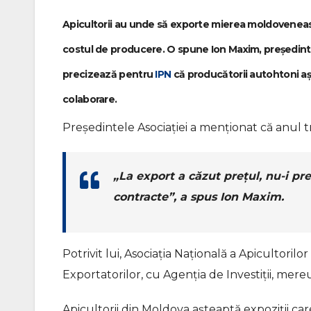
Apicultorii au unde să exporte mierea moldovenească
costul de producere. O spune Ion Maxim, președintel
precizează pentru
IPN
că producătorii autohtoni a
colaborare.
Președintele Asociației a menționat că anul 
„La export a căzut prețul, nu-i pre
contracte”,
a spus Ion Maxim.
Potrivit lui, Asociația Națională a Apicultori
Exportatorilor, cu Agenția de Investiții, mere
Apicultorii din Moldova așteaptă expoziții ca