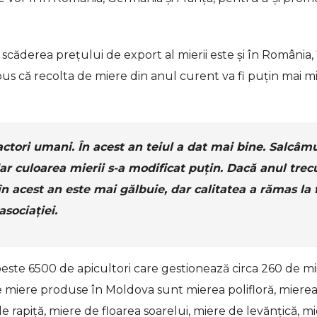
scăderea prețului de export al mierii este și în România, 
 spus că recolta de miere din anul curent va fi puțin mai m
 factori umani. În acest an teiul a dat mai bine. Salcâm
dar culoarea mierii s-a modificat puțin. Dacă anul trec
în acest an este mai gălbuie, dar calitatea a rămas la 
sociației.
este 6500 de apicultori care gestionează circa 260 de mi
de miere produse în Moldova sunt mierea polifloră, miere
 rapiță, miere de floarea soarelui, miere de levănțică, m