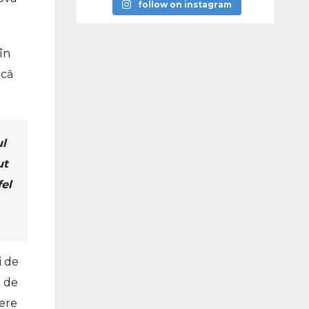
follow on instagram
în
ică
ul
ut
fel
i de
a de
iere