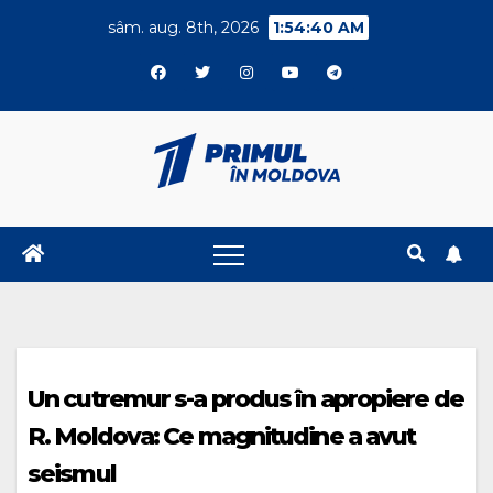
Skip
sâm. aug. 8th, 2026
1:54:40 AM
to
content
Un cutremur s-a produs în apropiere de
R. Moldova: Ce magnitudine a avut
seismul