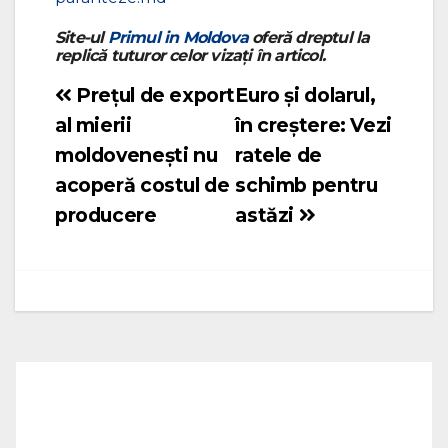
Site-ul
Primul in Moldova
oferă dreptul la
replică tuturor celor vizați în articol.
Prețul de export
Euro şi dolarul,
Navigare
al mierii
în creştere: Vezi
în
moldovenești nu
ratele de
articole
acoperă costul de
schimb pentru
producere
astăzi