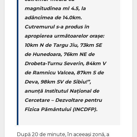
magnitudinea ml 4.5, la
adâncimea de 14.0km.
Cutremurul s-a produs în
apropierea următoarelor oraşe:
10km N de Targu Jiu, 73km SE
de Hunedoara, 76km NE de
Drobeta-Turnu Severin, 84km V
de Ramnicu Valcea, 87km S de
Deva, 98km SV de Sibiu!”,
anunţă Institutul Naţional de
Cercetare – Dezvoltare pentru
Fizica Pământului (INCDFP).
După 20 de minute, în aceeaşi zonă, a