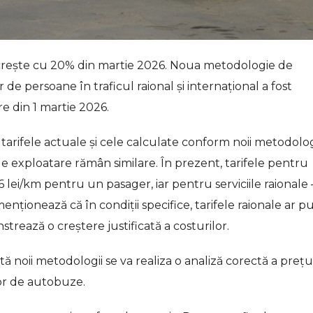
r crește cu 20% din martie 2026. Noua metodologie de
 de persoane în traficul raional și internațional a fost
re din 1 martie 2026.
e tarifele actuale și cele calculate conform noii metodolo
 de exploatare rămân similare. În prezent, tarifele pentru
,86 lei/km pentru un pasager, iar pentru serviciile raionale 
 menționează că în condiții specifice, tarifele raionale ar p
trează o creștere justificată a costurilor.
tă noii metodologii se va realiza o analiză corectă a prețu
ilor de autobuze.