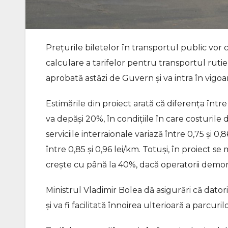
Prețurile biletelor în transportul public vo
calculare a tarifelor pentru transportul rutier
aprobată astăzi de Guvern și va intra în vigoa
Estimările din proiect arată că diferența într
va depăși 20%, în condițiile în care costurile
serviciile interraionale variază între 0,75 și 0
între 0,85 și 0,96 lei/km. Totuși, în proiect se
crește cu până la 40%, dacă operatorii demons
Ministrul Vladimir Bolea dă asigurări că datori
și va fi facilitată înnoirea ulterioară a parcur