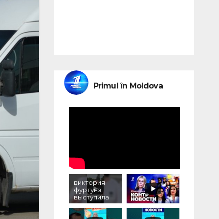
Primul în Moldova
виктория
фуртунэ
выступила
против
уничтожени