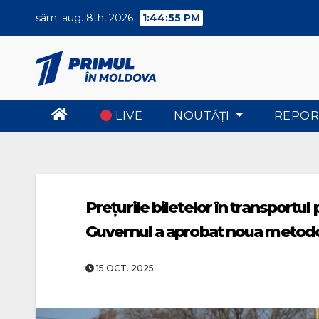
Skip
sâm. aug. 8th, 2026
1:44:56 PM
to
content
LIVE
NOUTĂŢI
REPOR
Prețurile biletelor în transportul
Guvernul a aprobat noua metodolo
15.OCT..2025