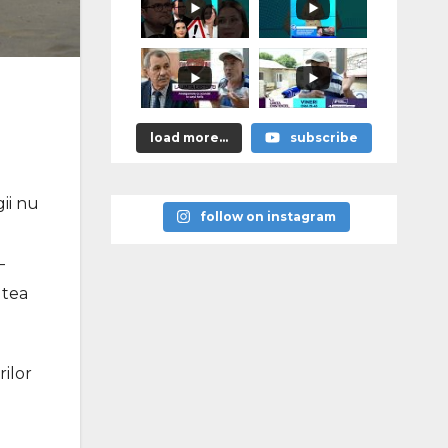
я
памятников
героям
победы над
нацизмом
load more...
subscribe
gii nu
follow on instagram
–
utea
rilor