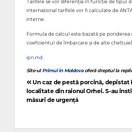
Tarifele se vor diferenția în funcție de tipul 
internațional tarifele vor fi calculate de ANTA.
interne.
Formula de calcul este bazată pe ponderea co
coeficientul de îmbarcare și de alte cheltuieli
ipn.md
Site-ul
Primul in Moldova
oferă dreptul la replic
Un caz de pestă porcină, depistat 
Navigare
localitate din raionul Orhei. S-au insti
în
mǎsuri de urgențǎ
articole