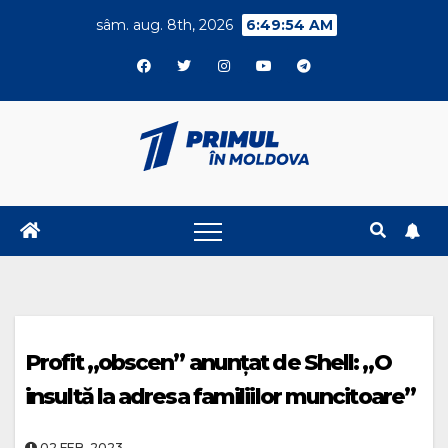
Skip
sâm. aug. 8th, 2026
6:49:55 AM
to
content
Profit „obscen” anunţat de Shell: „O
insultă la adresa familiilor muncitoare”
02.FEB..2023