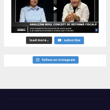
load more...
subscribe
follow on instagram