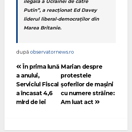
ilegală a Ucrainei de către
Putin”, a reacţionat Ed Davey
liderul liberal-democraţilor din
Marea Britanie.
după
observatornews.ro
În prima lună
Marian despre
Navigare
a anului,
protestele
în
Serviciul Fiscal
șoferilor de mașini
articole
a încasat 4,6
cu numere străine:
mlrd de lei
Am luat act