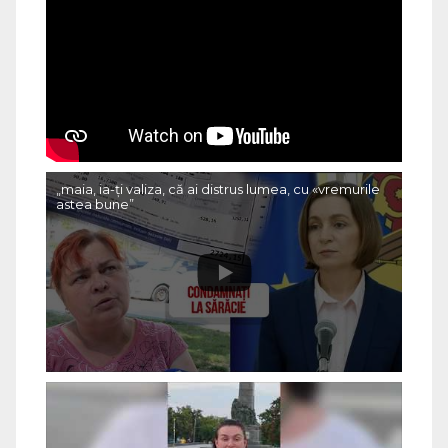
„maia, ia-ți valiza, că ai distrus lumea, cu «vremurile
astea bune”