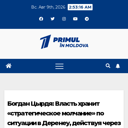
Skip
Вс. Авг 9th, 2026
2:53:17 AM
to
content
Богдан Цырдя: Власть хранит
«стратегическое молчание» по
ситуации в Деренеу, действуя через