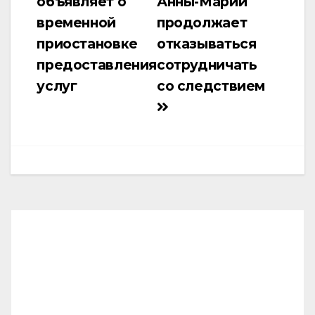
объявляет о
Анны-Марии
записям
временной
продолжает
приостановке
отказываться
предоставления
сотрудничать
услуг
со следствием