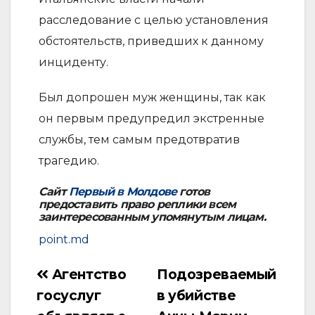
расследование с целью установления
обстоятельств, приведших к данному
инциденту.
Был допрошен муж женщины, так как
он первым предупредил экстренные
службы, тем самым предотвратив
трагедию.
Сайт
Первый в Молдове
готов
предоставить право реплики всем
заинтересованным упомянутым лицам.
point.md
Агентство
Подозреваемый
Навигация
госуслуг
в убийстве
по