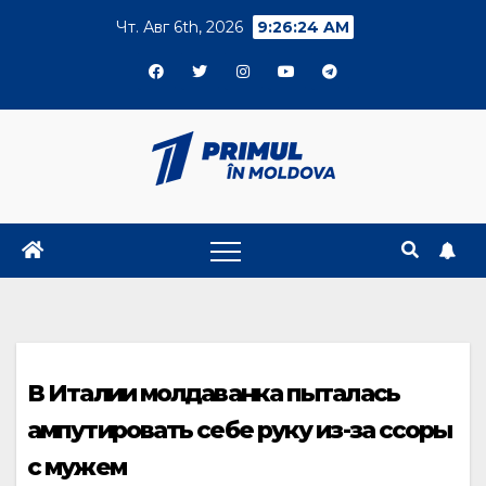
Skip
Чт. Авг 6th, 2026
9:26:25 AM
to
content
В Италии молдаванка пыталась
ампутировать себе руку из-за ссоры
с мужем