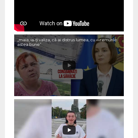
„maia, ia-ți valiza, că ai distrus lumea, cu «vremurile
astea bune”