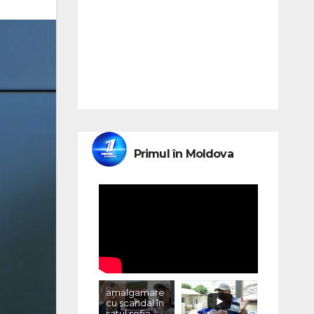
Primul în Moldova
amalgamare
cu scandal în
satul sofia