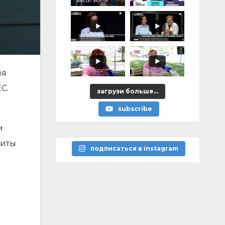
ия
С.
загрузи больше...
subscribe
и
диты
подписаться в instagram