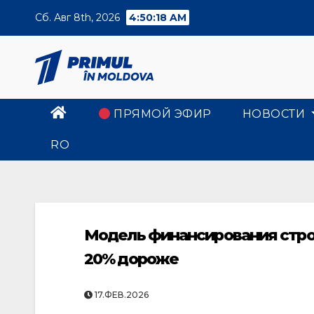
Skip
Сб. Авг 8th, 2026
4:50:19 AM
to
content
ПРЯМОЙ ЭФИР
НОВОСТИ
RO
Модель финансирования стро
20% дороже
17.ФЕВ.2026