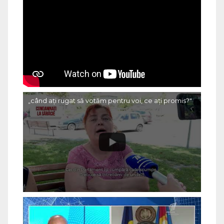
„când ați rugat să votăm pentru voi, ce ați promis?"