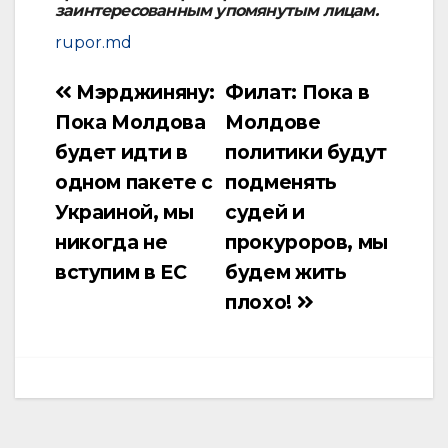
заинтересованным упомянутым лицам.
rupor.md
Мэрджиняну:
Филат: Пока в
Навигация
Пока Молдова
Молдове
по
будет идти в
политики будут
записям
одном пакете с
подменять
Украиной, мы
судей и
никогда не
прокуроров, мы
вступим в ЕС
будем жить
плохо!