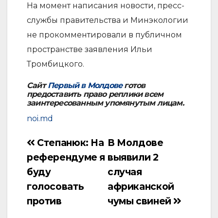
На момент написания новости, пресс-
службы правительства и Минэкологии
не прокомментировали в публичном
пространстве заявления Ильи
Тромбицкого.
Сайт
Первый в Молдове
готов
предоставить право реплики всем
заинтересованным упомянутым лицам.
noi.md
Степанюк: На
В Молдове
Навигация
референдуме я
выявили 2
по
буду
случая
записям
голосовать
африканской
против
чумы свиней