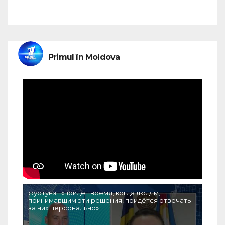
Primul în Moldova
фуртунэ : «придёт время, когда людям,
принимавшим эти решения, придётся отвечать
за них персонально»