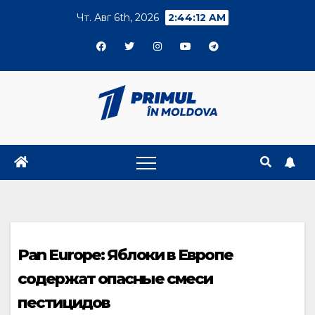
Skip
Чт. Авг 6th, 2026
2:44:13 AM
to
content
Pan Europe: Яблоки в Европе
содержат опасные смеси
пестицидов