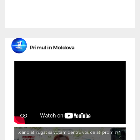
Primul în Moldova
„când ați rugat să votăm pentru voi, ce ați promis?"