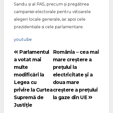
Sandu și al PAS, precum și pregătirea
campaniei electorale pentru viitoarele
alegeri locale generale, iar apoi cele
prezidentiale si cele parlamentare.
youtube
Parlamentul
România – cea mai
Navigare
a votat mai
mare creștere a
în
multe
prețului la
articole
modificări la
electricitate și a
Legea cu
doua mare
privire la Curtea
creștere a prețului
Supremă de
la gaze din UE
Justiție