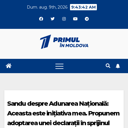
Skip
Dum. aug. 9th, 2026
9:43:43 AM
to
content
Sandu despre Adunarea Națională:
Aceasta este inițiativa mea. Propunem
adoptarea unei declarații în sprijinul