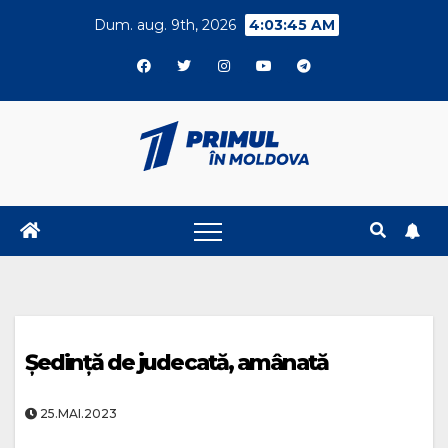
Skip
Dum. aug. 9th, 2026
4:03:46 AM
to
content
Ședință de judecată, amânată
25.MAI.2023