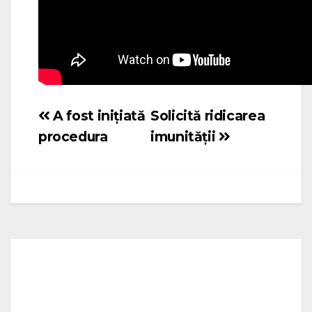
A fost inițiată
Solicită ridicarea
Navigare
procedura
imunității
în
articole