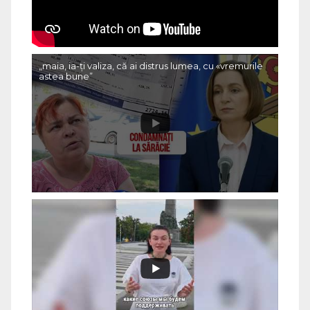
„maia, ia-ți valiza, că ai distrus lumea, cu «vremurile
astea bune”