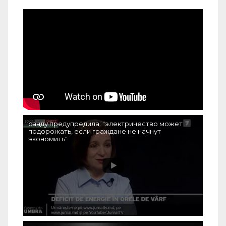
санду предупредила: "электричество может
подорожать, если граждане не начнут
экономить"