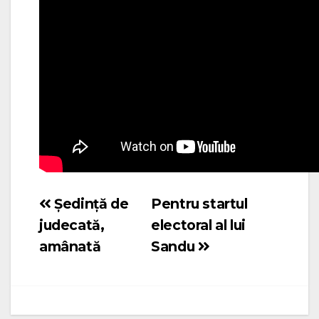
Ședință de
Pentru startul
Navigare
judecată,
electoral al lui
în
amânată
Sandu
articole