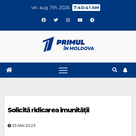
Skip
vin. aug. 7th, 2026
7:40:41 AM
to
content
Solicită ridicarea imunității
25.MAI.2023