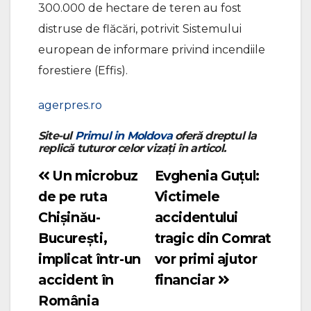
300.000 de hectare de teren au fost
distruse de flăcări, potrivit Sistemului
european de informare privind incendiile
forestiere (Effis).
agerpres.ro
Site-ul
Primul in Moldova
oferă dreptul la
replică tuturor celor vizați în articol.
Un microbuz
Evghenia Guțul:
Navigare
de pe ruta
Victimele
în
Chișinău-
accidentului
articole
București,
tragic din Comrat
implicat într-un
vor primi ajutor
accident în
financiar
România