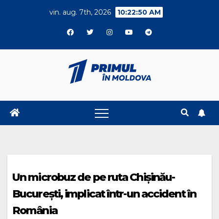
Skip
vin. aug. 7th, 2026
10:22:50 AM
to
content
Un microbuz de pe ruta Chișinău-
București, implicat într-un accident în
România