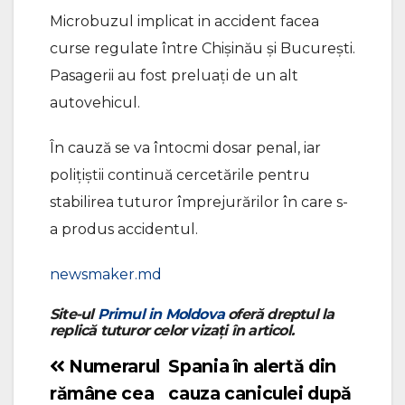
Microbuzul implicat in accident facea
curse regulate între Chişinău şi Bucureşti.
Pasagerii au fost preluaţi de un alt
autovehicul.
În cauză se va întocmi dosar penal, iar
poliţiştii continuă cercetările pentru
stabilirea tuturor împrejurărilor în care s-
a produs accidentul.
newsmaker.md
Site-ul
Primul in Moldova
oferă dreptul la
replică tuturor celor vizați în articol.
Numerarul
Spania în alertă din
Navigare
rămâne cea
cauza caniculei după
în