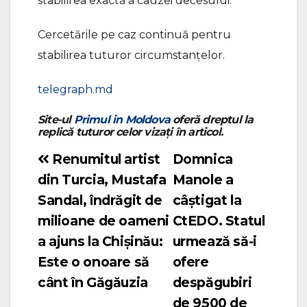
stabilirea exactă a cauzei decesului.
Cercetările pe caz continuă pentru
stabilirea tuturor circumstanțelor.
telegraph.md
Site-ul
Primul in Moldova
oferă dreptul la
replică tuturor celor vizați în articol.
Renumitul artist
Domnica
Navigare
din Turcia, Mustafa
Manole a
în
Sandal, îndrăgit de
câștigat la
articole
milioane de oameni
CtEDO. Statul
a ajuns la Chișinău:
urmează să-i
Este o onoare să
ofere
cânt în Găgăuzia
despăgubiri
de 9500 de