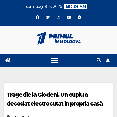
Skip
sâm. aug. 8th, 2026
1:52:36 AM
to
content
Tragedie la Glodeni. Un cuplu a
decedat electrocutat în propria casă
18.IUL..2023