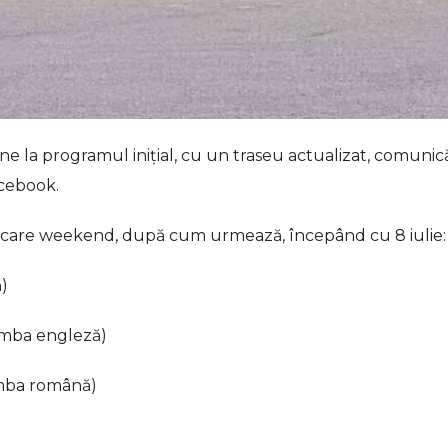
ine la programul inițial, cu un traseu actualizat, comunic
acebook.
 fiecare weekend, după cum urmează, începând cu 8 iulie:
ă)
limba engleză)
limba română)