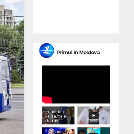
Primul în Moldova
„maia, ia-ți
valiza, că ai
distrus
lumea, cu
«vremurile