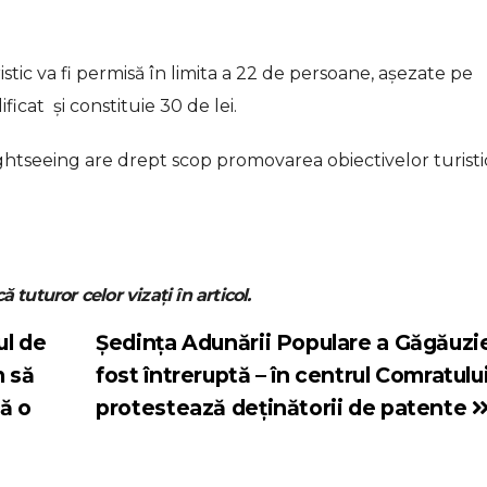
tic va fi permisă în limita a 22 de persoane, așezate pe
icat și constituie 30 de lei.
ightseeing are drept scop promovarea obiectivelor turist
ă tuturor celor vizați în articol.
ul de
Ședința Adunării Populare a Găgăuzie
m să
fost întreruptă – în centrul Comratulu
ă o
protestează deținătorii de patente