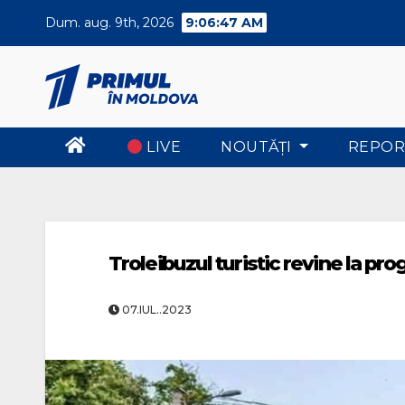
Skip
Dum. aug. 9th, 2026
9:06:48 AM
to
content
LIVE
NOUTĂŢI
REPOR
Troleibuzul turistic revine la pro
07.IUL..2023