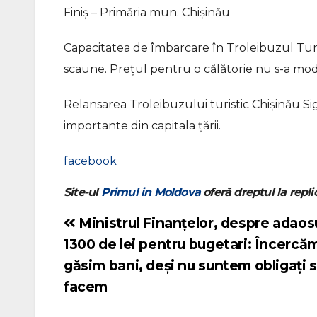
Finiş – Primăria mun. Chişinău
Capacitatea de îmbarcare în Troleibuzul Turis
scaune. Prețul pentru o călătorie nu s-a modif
Relansarea Troleibuzului turistic Chișinău S
importante din capitala ţării.
facebook
Site-ul
Primul in Moldova
oferă dreptul la replic
Ministrul Finanțelor, despre adaos
Navigare
1300 de lei pentru bugetari: Încercă
în
găsim bani, deși nu suntem obligați s
articole
facem