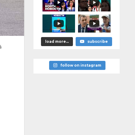
astea bune”
load more...
subscribe
ă
follow on instagram