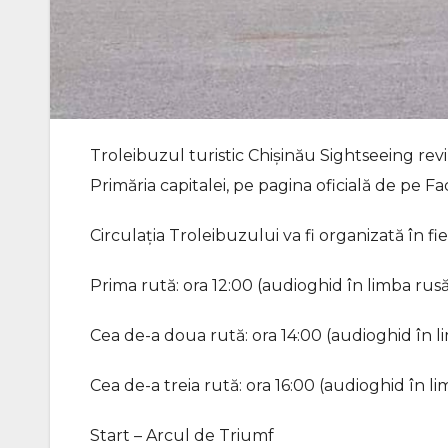
Troleibuzul turistic Chișinău Sightseeing rev
Primăria capitalei, pe pagina oficială de pe F
Circulația Troleibuzului va fi organizată în
Prima rută: ora 12:00 (audioghid în limba rus
Cea de-a doua rută: ora 14:00 (audioghid în 
Cea de-a treia rută: ora 16:00 (audioghid în 
Start – Arcul de Triumf