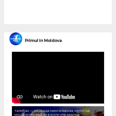
Primul în Moldova
талибан — надежда минсельхоза, налог на
моцареллу, тофан в роли управдома