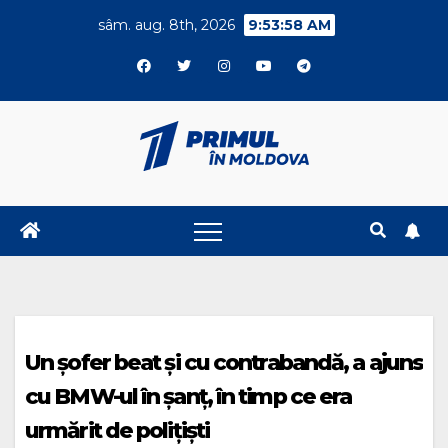
Skip
sâm. aug. 8th, 2026
9:53:58 AM
to
content
Un șofer beat și cu contrabandă, a ajuns
cu BMW-ul în șanț, în timp ce era
urmărit de polițiști