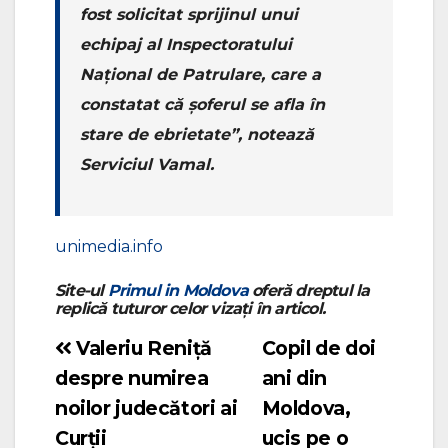
fost solicitat sprijinul unui
echipaj al Inspectoratului
Național de Patrulare, care a
constatat că șoferul se afla în
stare de ebrietate”, notează
Serviciul Vamal.
unimedia.info
Site-ul
Primul in Moldova
oferă dreptul la
replică tuturor celor vizați în articol.
Valeriu Reniță
Copil de doi
Navigare
despre numirea
ani din
în
noilor judecători ai
Moldova,
articole
Curții
ucis pe o