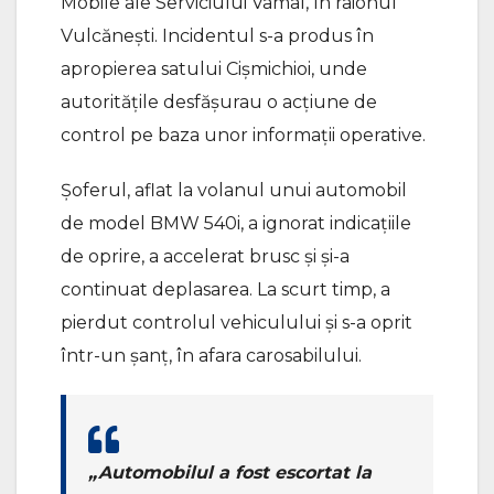
Mobile ale Serviciului Vamal, în raionul
Vulcănești. Incidentul s-a produs în
apropierea satului Cișmichioi, unde
autoritățile desfășurau o acțiune de
control pe baza unor informații operative.
Șoferul, aflat la volanul unui automobil
de model BMW 540i, a ignorat indicațiile
de oprire, a accelerat brusc și și-a
continuat deplasarea. La scurt timp, a
pierdut controlul vehiculului și s-a oprit
într-un șanț, în afara carosabilului.
„Automobilul a fost escortat la