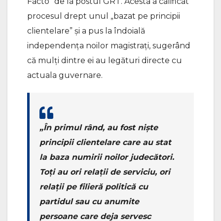
Facto” de la postul GRT. Acesta a calificat
procesul drept unul „bazat pe principii
clientelare” și a pus la îndoială
independența noilor magistrați, sugerând
că mulți dintre ei au legături directe cu
actuala guvernare.
„În primul rând, au fost niște
principii clientelare care au stat
la baza numirii noilor judecători.
Toți au ori relații de serviciu, ori
relații pe filieră politică cu
partidul sau cu anumite
persoane care deja servesc