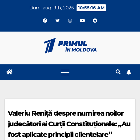
Skip
Dum. aug. 9th, 2026
10:55:17 AM
to
content
Valeriu Reniță despre numirea noilor
judecători ai Curții Constituționale: „Au
fost aplicate principii clientelare”