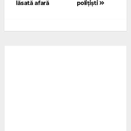
lăsată afară
polițiști