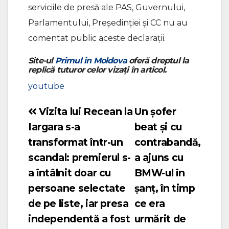
serviciile de presă ale PAS, Guvernului,
Parlamentului, Președinției și CC nu au
comentat public aceste declarații.
Site-ul
Primul in Moldova
oferă dreptul la
replică tuturor celor vizați în articol.
youtube
Vizita lui Recean la
Un șofer
Navigare
Iargara s-a
beat și cu
în
transformat într-un
contrabandă,
articole
scandal: premierul s-
a ajuns cu
a întâlnit doar cu
BMW-ul în
persoane selectate
șanț, în timp
de pe liste, iar presa
ce era
independentă a fost
urmărit de