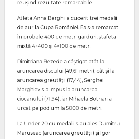
reușind rezultate remarcabile.
Atleta Anna Berghii a cucerit trei medalii
de aur la Cupa României. Ea s-a remarcat
în probele 400 de metri garduri, ștafeta
mixtă 4×400 și 4×100 de metri.
Dimitriana Bezede a câștigat atât la
aruncarea discului (49,61 metri), cât și la
aruncarea greutății (17,44), Serghei
Marghiev s-a impus la aruncarea
ciocanului (71,94), iar Mihaela Botnari a
urcat pe podium la 5000 de metri.
La Under 20 cu medalii s-au ales Dumitru
Maruseac (aruncarea greutății) și Igor