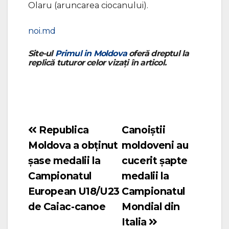
Olaru (aruncarea ciocanului).
noi.md
Site-ul
Primul in Moldova
oferă dreptul la
replică tuturor celor vizați în articol.
Republica
Canoiștii
Navigare
Moldova a obținut
moldoveni au
în
șase medalii la
cucerit şapte
articole
Campionatul
medalii la
European U18/U23
Campionatul
de Caiac-canoe
Mondial din
Italia