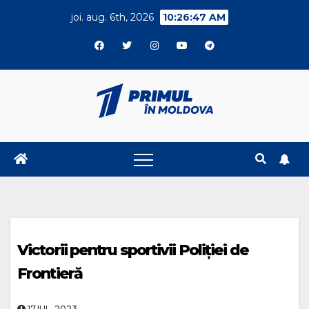
Skip
joi. aug. 6th, 2026
10:26:48 AM
to
content
Victorii pentru sportivii Poliției de
Frontieră
17.IUL..2023