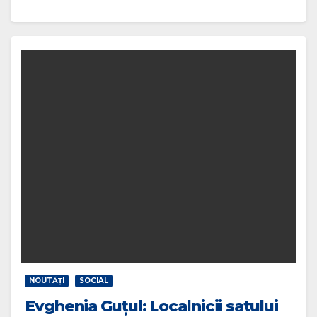
NOUTĂŢI
SOCIAL
Evghenia Guțul: Localnicii satului