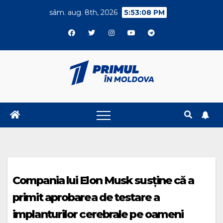
Skip
sâm. aug. 8th, 2026
5:53:08 PM
to
content
Compania lui Elon Musk susține că a
primit aprobarea de testare a
implanturilor cerebrale pe oameni