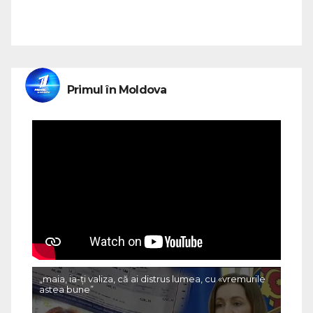
Primul în Moldova
„maia, ia-ți valiza, că ai distrus lumea, cu «vremurile
astea bune”