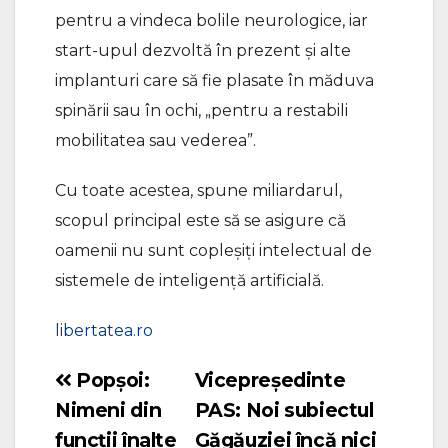
pentru a vindeca bolile neurologice, iar
start-upul dezvoltă în prezent și alte
implanturi care să fie plasate în măduva
spinării sau în ochi, „pentru a restabili
mobilitatea sau vederea”.
Cu toate acestea, spune miliardarul,
scopul principal este să se asigure că
oamenii nu sunt copleșiți intelectual de
sistemele de inteligență artificială.
libertatea.ro
Popșoi:
Vicepreședinte
Navigare
Nimeni din
PAS: Noi subiectul
în
funcții înalte
Găgăuziei încă nici