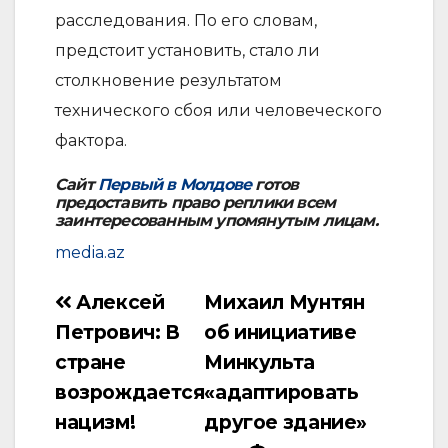
расследования. По его словам,
предстоит установить, стало ли
столкновение результатом
технического сбоя или человеческого
фактора.
Сайт
Первый в Молдове
готов
предоставить право реплики всем
заинтересованным упомянутым лицам.
media.az
Алексей
Михаил Мунтян
Навигация
Петрович: В
об инициативе
по
стране
Минкульта
записям
возрождается
«адаптировать
нацизм!
другое здание»