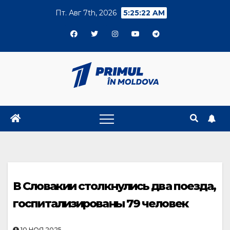
Skip
Пт. Авг 7th, 2026
5:25:23 AM
to
content
В Словакии столкнулись два поезда,
госпитализированы 79 человек
10.НОЯ.2025