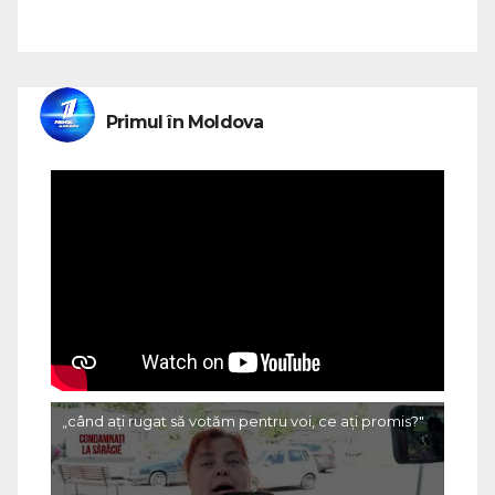
Primul în Moldova
„când ați rugat să votăm pentru voi, ce ați promis?"