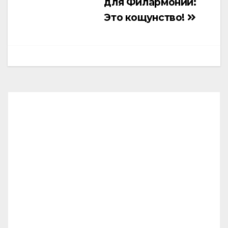
для Филармонии:
Это кощунство!