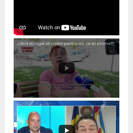
„când ați rugat să votăm pentru voi, ce ați promis?"