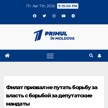
Skip
Пт. Авг 7th, 2026
9:15:00 PM
to
content
Филат призвал не путать борьбу за
власть с борьбой за депутатские
мандаты