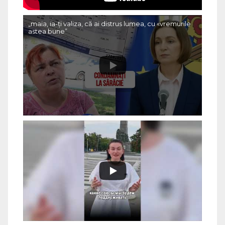
„maia, ia-ți valiza, că ai distrus lumea, cu «vremurile
astea bune”