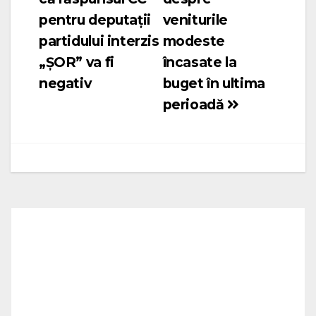
în
pentru deputații
veniturile
articole
partidului interzis
modeste
„ȘOR” va fi
încasate la
negativ
buget în ultima
perioadă