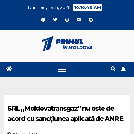
Skip
Dum. aug. 9th, 2026
10:16:46 AM
to
content
SRL „Moldovatransgaz” nu este de
acord cu sancțiunea aplicată de ANRE
15.SEPT..2023