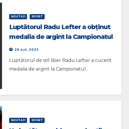
NOUTĂŢI
SPORT
Luptătorul Radu Lefter a obținut
medalia de argint la Campionatul
Mondial de lupte U-23
26.oct..2023
Luptătorul de stil liber Radu Lefter a cucerit
medalia de argint la Campionatul…
NOUTĂŢI
SPORT