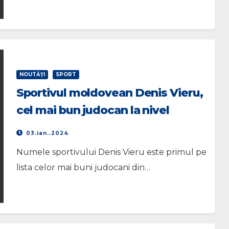
NOUTĂŢI
SPORT
Sportivul moldovean Denis Vieru,
cel mai bun judocan la nivel
mondial
03.ian..2024
Numele sportivului Denis Vieru este primul pe
lista celor mai buni judocani din…