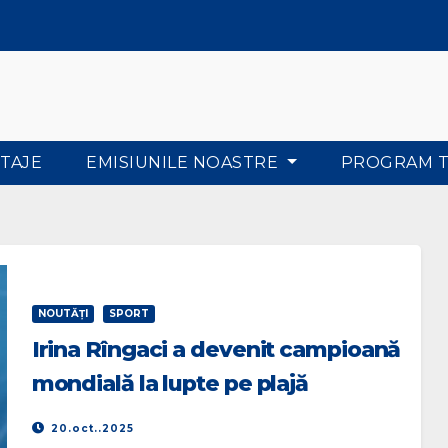
TAJE
EMISIUNILE NOASTRE
PROGRAM 
NOUTĂŢI
SPORT
Irina Rîngaci a devenit campioană
mondială la lupte pe plajă
20.oct..2025