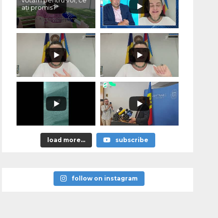
votăm pentru voi, ce
ați promis?"
load more...
subscribe
follow on instagram