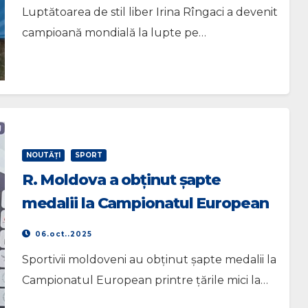
Luptătoarea de stil liber Irina Rîngaci a devenit
campioană mondială la lupte pe…
NOUTĂŢI
SPORT
R. Moldova a obținut șapte
medalii la Campionatul European
printre țările mici la taekwondo
06.oct..2025
Sportivii moldoveni au obținut șapte medalii la
Campionatul European printre țările mici la…