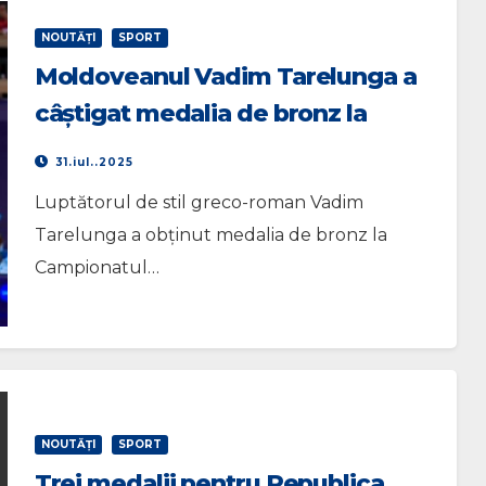
NOUTĂŢI
SPORT
Moldoveanul Vadim Tarelunga a
câștigat medalia de bronz la
Campionatul Mondial de lupte
31.iul..2025
rezervat sportivilor sub 17 ani
Luptătorul de stil greco-roman Vadim
Tarelunga a obținut medalia de bronz la
Campionatul…
NOUTĂŢI
SPORT
Trei medalii pentru Republica